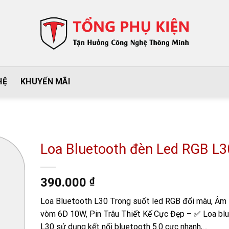
HỆ
KHUYẾN MÃI
Loa Bluetooth đèn Led RGB L3
390.000
₫
Loa Bluetooth L30 Trong suốt led RGB đổi màu, Âm
vòm 6D 10W, Pin Trâu Thiết Kế Cực Đẹp – ✅ Loa bl
L30 sử dụng kết nối bluetooth 5.0 cực nhanh,…