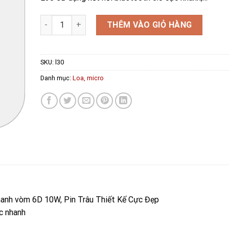
Loa Bluetooth đèn Led RGB L30 số lượng
THÊM VÀO GIỎ HÀNG
SKU:
l30
Danh mục:
Loa, micro
hanh vòm 6D 10W, Pin Trâu Thiết Kế Cực Đẹp
c nhanh