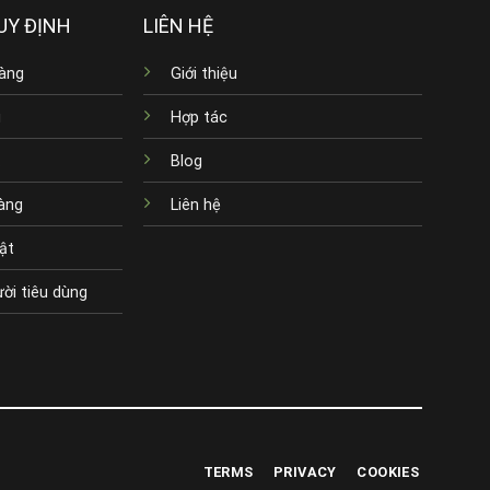
UY ĐỊNH
LIÊN HỆ
àng
Giới thiệu
g
Hợp tác
ả
Blog
hàng
Liên hệ
ật
ười tiêu dùng
TERMS
PRIVACY
COOKIES