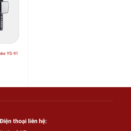
oke YS-91
Điện thoại liên hệ: