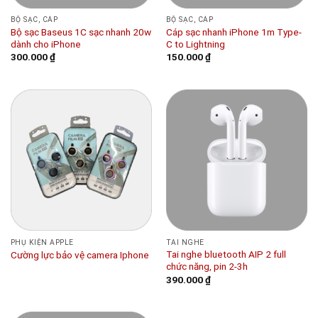
BỘ SẠC, CÁP
BỘ SẠC, CÁP
Bộ sạc Baseus 1C sạc nhanh 20w
Cáp sạc nhanh iPhone 1m Type-
dành cho iPhone
C to Lightning
300.000
₫
150.000
₫
PHỤ KIỆN APPLE
TAI NGHE
Tai nghe bluetooth AIP 2 full
Cường lực bảo vệ camera Iphone
chức năng, pin 2-3h
390.000
₫