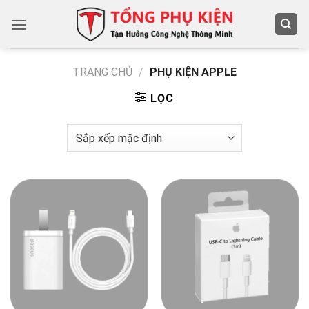
Chuyển
đến
nội
dung
TRANG CHỦ
/
PHỤ KIỆN APPLE
LỌC