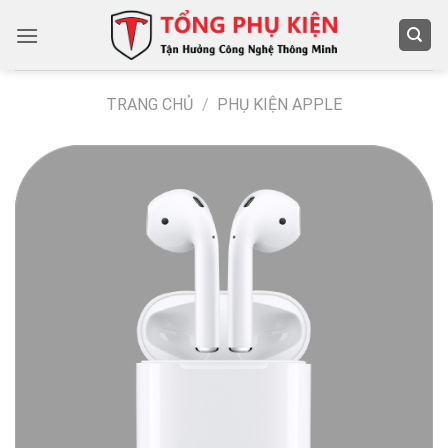
Chuyển
đến
nội
dung
TRANG CHỦ
/
PHỤ KIỆN APPLE